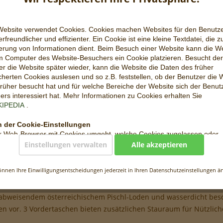
Website verwendet Cookies. Cookies machen Websites für den Benutz
Vergleic
rfreundlicher und effizienter. Ein Cookie ist eine kleine Textdatei, die z
erung von Informationen dient. Beim Besuch einer Website kann die W
Artikel-Nr.:
m Computer des Website-Besuchers ein Cookie platzieren. Besucht der
Gewicht:
r die Website später wieder, kann die Website die Daten des früher
Breite:
herten Cookies auslesen und so z.B. feststellen, ob der Benutzer die 
Höhe:
rüher besucht hat und für welche Bereiche der Website sich der Benut
rs interessiert hat. Mehr Informationen zu Cookies erhalten Sie
KIPEDIA
.
 der Cookie-Einstellungen
r Web-Browser mit Cookies umgeht, welche Cookies zugelassen oder
hnt werden, kann der Benutzer in den Einstellungen des Web-Browser
Einstellungen verwalten
Alle akzeptieren
ksack Loden | 26L"
en. Wo genau sich diese Einstellungen befinden, hängt vom jeweiligen
 ab. Detailinformationen dazu können über die Hilfe-Funktion des jewe
önnen Ihre Einwilligungsentscheidungen jederzeit in Ihren Datenschutzeinstellungen ä
owsers aufgerufen werden. Wenn die Nutzung von Cookies eingeschr
r komfortable Rucksack
ind unter Umständen nicht mehr alle Funktionen dieser Website vollumf
.
abweisendem österreichischem Pischl-Loden und wasserdicht besch
en vor. 3 Vordertaschen bieten zusätzlichen Stauraum für Nützlic
s auf unserer Website
 Website verarbeitet folgende Cookies: