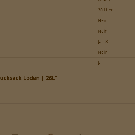
30 Liter
Nein
Nein
Ja - 3
Nein
Ja
ucksack Loden | 26L"