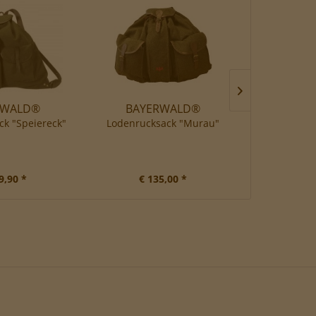
RWALD®
BAYERWALD®
k "Speiereck"
Lodenrucksack "Murau"
Sitzrucksac
9,90 *
€ 135,00 *
€ 