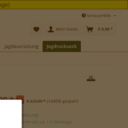
age)
Service/Hilfe
Mein Konto
€ 0,00 *
Jagdausrüstung
Jagdrucksack
00 *
€ 229,00 *
(14,85% gespart)
stenfreie Lieferung!
sandfertig, Lieferzeit ca. 1-3 Werktage