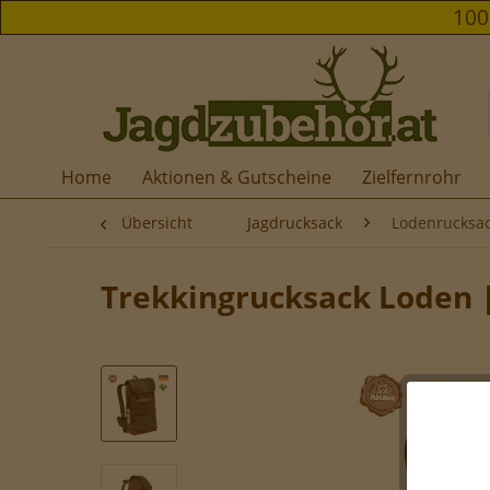
10
Home
Aktionen & Gutscheine
Zielfernrohr
Übersicht
Jagdrucksack
Lodenrucksa
Trekkingrucksack Loden 