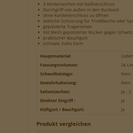
3 Vordertaschen mit Reißverschluss
Durchgriff von außen in den Rucksack
Unb
ohne Kordelverschluss zu öffnen
sich
seitliche Schnürung für Trinkflasche oder Sp
Funk
gepolsterte Trageriemen
Per
mit Mesh gepolsterter Rücken gegen Schwit
Wer
praktischer Bauchgurt
schmale, hohe Form
Hauptmaterial:
Lode
Fassungsvolumen:
26 Lit
Schweißeinlage:
Nein
Gewehrhalterung:
Nein
Seitentaschen:
Ja - 3
Direkter Eingriff :
Ja
Hüftgurt / Bauchgurt:
Ja
Produkt vergleichen