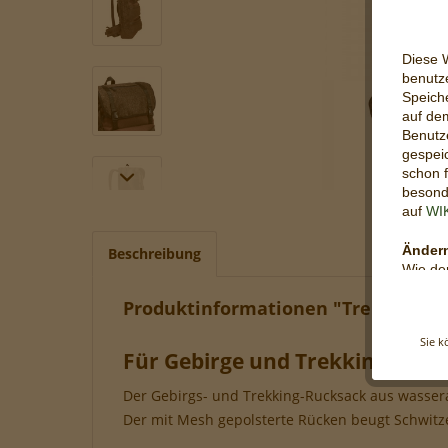
Diese 
be
nutze
Speich
auf de
Benutze
gespeic
schon f
besonde
auf
WI
Ändern
Beschreibung
Wie de
abgele
Produktinformationen "Trekkingruc
festleg
Browser
Sie k
Web-Br
Für Gebirge und Trekking - de
wird, s
nutzbar
Der Gebirgs- und Trekking-Rucksack aus wasser
Der mit Mesh gepolsterte Rücken beugt Schwitz
Cookie
Unsere