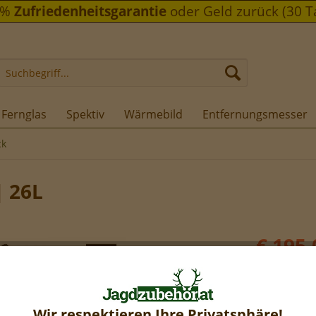
0%
Zufriedenheitsgarantie
oder Geld zurück (30 T
Fernglas
Spektiv
Wärmebild
Entfernungsmesser
ck
| 26L
€ 195,
inkl. MwSt.
Versandko
Sofort ver
Wir respektieren Ihre Privatsphäre!