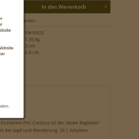
In den
Warenkorb
er
hen
Merken
ur
ebsite
SW10923
1.35 kg
3 cm
Website
5.8 cm
zer
s
 Web-
iligen
ndern.
änkt
änglich
ichtetem PVC-Cordura ist der ideale Begleiter!
hes bei Jagd und Wanderung. 26 L Volumen