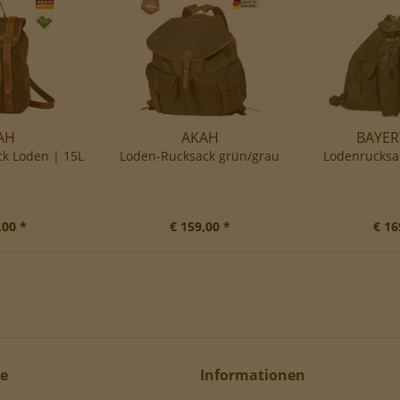
AH
AKAH
BAYE
k Loden | 15L
Loden-Rucksack grün/grau
Lodenrucksac
,00 *
€ 159,00 *
€ 16
ce
Informationen