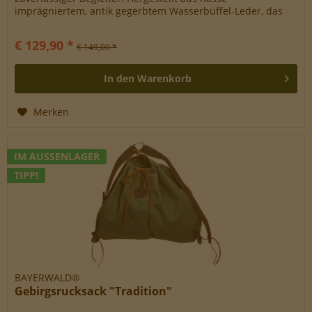
imprägniertem, antik gegerbtem Wasserbüffel-Leder, das
sowohl für den Boden...
€ 129,90 *
€ 149,00 *
In den
Warenkorb
Merken
IM AUSSENLAGER
TIPP!
BAYERWALD®
Gebirgsrucksack "Tradition"