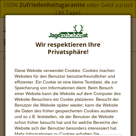
100%
Zufriedenheitsgarantie
oder Geld zurück
(30 Tage)
Menü
Wir respektieren Ihre
Privatsphäre!
Leinenrucksack
Diese Website verwendet Cookies. Cookies machen
Websites für den Benutzer be
nutzerfreundlicher und
effizienter. Ein Cookie ist eine kleine Textdatei, die zur
Speicherung von Informationen dient. Beim Besuch
Hochwertige Leinenrucksäcke für die Jagd
einer Website kann die Website auf dem Computer des
Website-Besuchers ein Cookie platzieren. Besucht der
Leinenrucksäcke sind eine ausgezeichnete Wahl für die
Benutzer die Website später wieder, kann die Website
die Daten des früher gespeicherten Cookies auslesen
Jagd Leinen ist ein robustes und langlebiges Material,
und so z.B. feststellen, ob der Benutzer die Website
das den rauesten Bedingungen standhalten kann. Wenn
schon früher besucht hat und für welche Bereiche der
Sie auf der Jagd sind,...
mehr erfahren »
Website sich der Benutzer besonders interessiert hat.
Mehr Informationen zu Cookies erhalten Sie