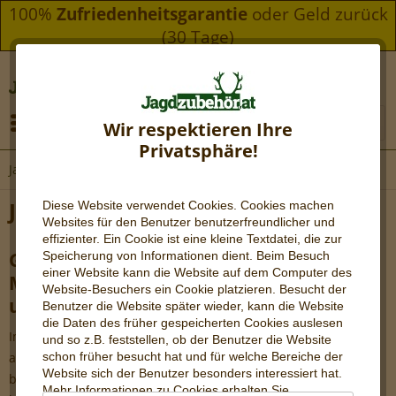
100%
Zufriedenheitsgarantie
oder Geld zurück
(30 Tage)
Menü
Wir respektieren Ihre
Privatsphäre!
Jagdzubehör Shop Attergau
Jagdzubehör Shop Attergau
Diese Website verwendet Cookies. Cookies machen
Websites für den Benutzer be
nutzerfreundlicher und
effizienter. Ein Cookie ist eine kleine Textdatei, die zur
Große Auswahl an Zielfernrohren,
Speicherung von Informationen dient. Beim Besuch
einer Website kann die Website auf dem Computer des
Montagen, Jagdrucksäcken, Ferngläsern
Website-Besuchers ein Cookie platzieren. Besucht der
uvm.
Benutzer die Website später wieder, kann die Website
die Daten des früher gespeicherten Cookies auslesen
Im Jagdzubehör-Shop Attergau finden Jägerinnen und Jäger
und so z.B. feststellen, ob der Benutzer die Website
alles, was sie für eine erfolgreiche und sichere Zeit im Revier
schon früher besucht hat und für welche Bereiche der
Website sich der Benutzer besonders interessiert hat.
benötigen. Unser Sortiment umfasst eine breite Auswahl an
Mehr Informationen zu Cookies erhalten Sie