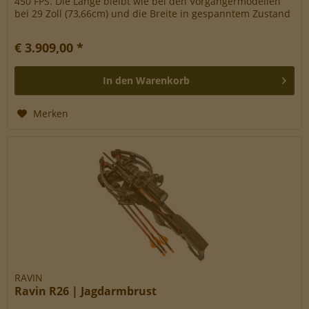
450 FPS. Die Länge bleibt wie bei den Vorgängermodellen
bei 29 Zoll (73,66cm) und die Breite in gespanntem Zustand
beträgt nur...
€ 3.909,00 *
In den
Warenkorb
Merken
RAVIN
Ravin R26 | Jagdarmbrust