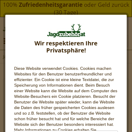
100%
Zufriedenheitsgarantie
oder Geld zurück
(30 Tage)
Menü
Wir respektieren Ihre
Privatsphäre!
Jagdarmbrust
Diese Website verwendet Cookies. Cookies machen
Websites für den Benutzer be
nutzerfreundlicher und
effizienter. Ein Cookie ist eine kleine Textdatei, die zur
Speicherung von Informationen dient. Beim Besuch
Jagdarmbrust und Zubehör - Jagen ohne
einer Website kann die Website auf dem Computer des
Website-Besuchers ein Cookie platzieren. Besucht der
Patrone und Gewehr
Benutzer die Website später wieder, kann die Website
die Daten des früher gespeicherten Cookies auslesen
Hochwertige Jagdarmbrüste von Ravin, Scorpyd,
und so z.B. feststellen, ob der Benutzer die Website
Steambow und Barnett ✘ Top-Modelle von Scorpyd ,
schon früher besucht hat und für welche Bereiche der
Barnett , Ravin und Steambow ...
Website sich der Benutzer besonders interessiert hat.
mehr erfahren »
Mehr Informationen zu Cookies erhalten Sie