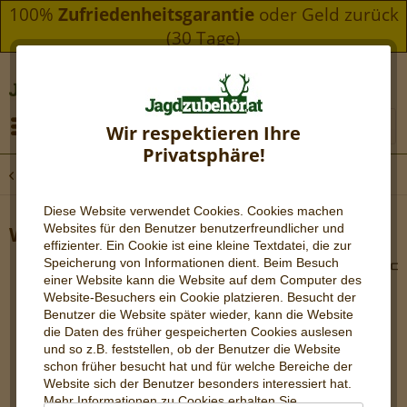
100%
Zufriedenheitsgarantie
oder Geld zurück
(30 Tage)
Menü
Wir respektieren Ihre
Privatsphäre!
Übersicht
Wärmebild - Handgeräte
Diese Website verwendet Cookies. Cookies machen
Websites für den Benutzer be
nutzerfreundlicher und
Wild 650D – Wärmebild-Monokular
effizienter. Ein Cookie ist eine kleine Textdatei, die zur
Speicherung von Informationen dient. Beim Besuch
einer Website kann die Website auf dem Computer des
Website-Besuchers ein Cookie platzieren. Besucht der
Benutzer die Website später wieder, kann die Website
die Daten des früher gespeicherten Cookies auslesen
und so z.B. feststellen, ob der Benutzer die Website
schon früher besucht hat und für welche Bereiche der
Website sich der Benutzer besonders interessiert hat.
Mehr Informationen zu Cookies erhalten Sie