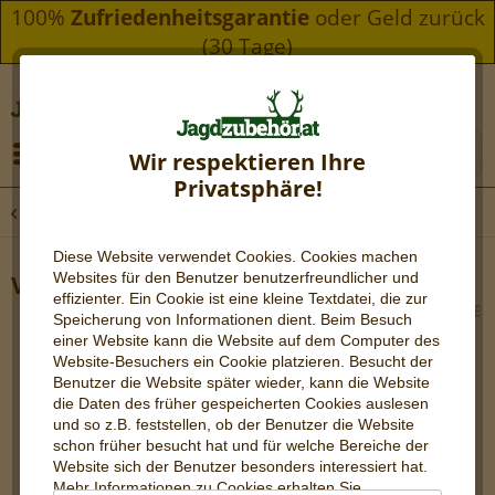
100%
Zufriedenheitsgarantie
oder Geld zurück
(30 Tage)
Menü
Wir respektieren Ihre
Privatsphäre!
Übersicht
Vantage Zielfernrohre
Diese Website verwendet Cookies. Cookies machen
Websites für den Benutzer be
nutzerfreundlicher und
Vantage 4x32 30/30 DUPLEX
effizienter. Ein Cookie ist eine kleine Textdatei, die zur
Speicherung von Informationen dient. Beim Besuch
einer Website kann die Website auf dem Computer des
Website-Besuchers ein Cookie platzieren. Besucht der
Benutzer die Website später wieder, kann die Website
die Daten des früher gespeicherten Cookies auslesen
und so z.B. feststellen, ob der Benutzer die Website
schon früher besucht hat und für welche Bereiche der
Website sich der Benutzer besonders interessiert hat.
Mehr Informationen zu Cookies erhalten Sie