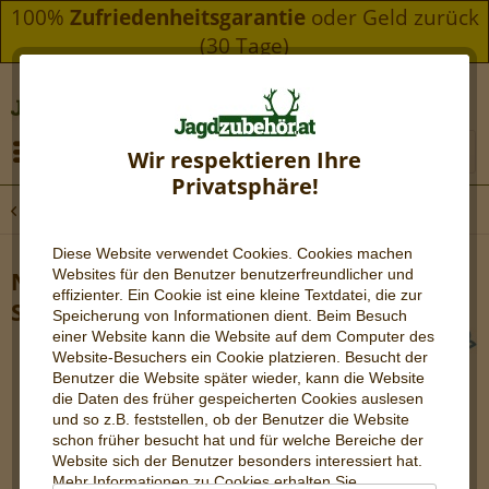
100%
Zufriedenheitsgarantie
oder Geld zurück
(30 Tage)
Menü
Wir respektieren Ihre
Privatsphäre!
Übersicht
Revierbedarf
Diese Website verwendet Cookies. Cookies machen
Websites für den Benutzer be
nutzerfreundlicher und
NL20r Lampe (Nano Light
effizienter. Ein Cookie ist eine kleine Textdatei, die zur
Schlüsselanhänger)
Speicherung von Informationen dient. Beim Besuch
einer Website kann die Website auf dem Computer des
Website-Besuchers ein Cookie platzieren. Besucht der
Benutzer die Website später wieder, kann die Website
die Daten des früher gespeicherten Cookies auslesen
und so z.B. feststellen, ob der Benutzer die Website
schon früher besucht hat und für welche Bereiche der
Website sich der Benutzer besonders interessiert hat.
Mehr Informationen zu Cookies erhalten Sie