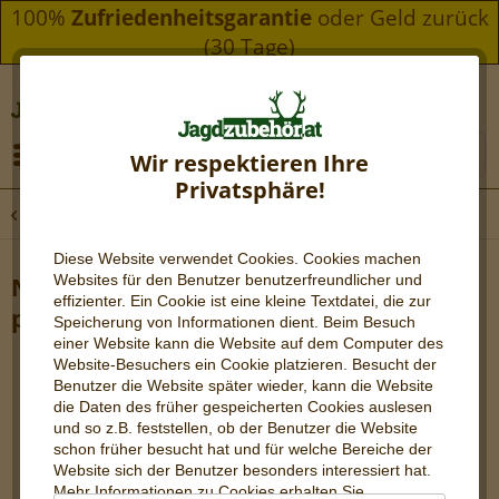
100%
Zufriedenheitsgarantie
oder Geld zurück
(30 Tage)
Menü
Wir respektieren Ihre
Privatsphäre!
Übersicht
Aufbrechen & Zerwirken
Diese Website verwendet Cookies. Cookies machen
Websites für den Benutzer be
nutzerfreundlicher und
Nitrilhandschuhe - Einmalhandschuhe -
effizienter. Ein Cookie ist eine kleine Textdatei, die zur
puderfrei
Speicherung von Informationen dient. Beim Besuch
einer Website kann die Website auf dem Computer des
Website-Besuchers ein Cookie platzieren. Besucht der
Benutzer die Website später wieder, kann die Website
die Daten des früher gespeicherten Cookies auslesen
und so z.B. feststellen, ob der Benutzer die Website
schon früher besucht hat und für welche Bereiche der
Website sich der Benutzer besonders interessiert hat.
Mehr Informationen zu Cookies erhalten Sie