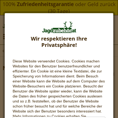
100%
Zufriedenheitsgarantie
oder Geld zurück
(30 Tage)
Menü
Wir respektieren Ihre
Privatsphäre!
Übersicht
Nature-Trek Ferngläser
Diese Website verwendet Cookies. Cookies machen
Websites für den Benutzer be
nutzerfreundlicher und
Nature-Trek 10x42 | Monokular
effizienter. Ein Cookie ist eine kleine Textdatei, die zur
Speicherung von Informationen dient. Beim Besuch
einer Website kann die Website auf dem Computer des
Website-Besuchers ein Cookie platzieren. Besucht der
Benutzer die Website später wieder, kann die Website
die Daten des früher gespeicherten Cookies auslesen
und so z.B. feststellen, ob der Benutzer die Website
schon früher besucht hat und für welche Bereiche der
Website sich der Benutzer besonders interessiert hat.
Mehr Informationen zu Cookies erhalten Sie