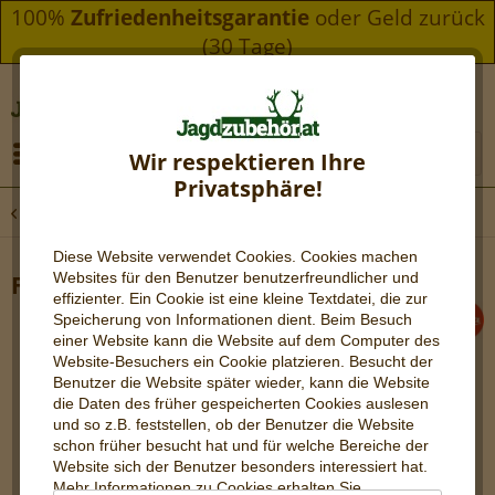
100%
Zufriedenheitsgarantie
oder Geld zurück
(30 Tage)
Menü
Wir respektieren Ihre
Privatsphäre!
Übersicht
Leica Zielfernrohr
Diese Website verwendet Cookies. Cookies machen
Websites für den Benutzer be
nutzerfreundlicher und
Fortis 6 2-12x50i mit Schiene
effizienter. Ein Cookie ist eine kleine Textdatei, die zur
Speicherung von Informationen dient. Beim Besuch
einer Website kann die Website auf dem Computer des
Website-Besuchers ein Cookie platzieren. Besucht der
Benutzer die Website später wieder, kann die Website
die Daten des früher gespeicherten Cookies auslesen
und so z.B. feststellen, ob der Benutzer die Website
schon früher besucht hat und für welche Bereiche der
Website sich der Benutzer besonders interessiert hat.
Mehr Informationen zu Cookies erhalten Sie