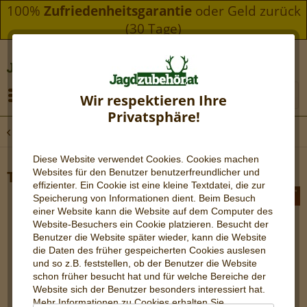
100%
Zufriedenheitsgarantie
oder Geld zurück
(30 Tage)
Menü
Wir respektieren Ihre
Privatsphäre!
Übersicht
Revierbedarf
Diese Website verwendet Cookies. Cookies machen
Websites für den Benutzer be
nutzerfreundlicher und
Thermopad Handwärmer
effizienter. Ein Cookie ist eine kleine Textdatei, die zur
Speicherung von Informationen dient. Beim Besuch
einer Website kann die Website auf dem Computer des
Website-Besuchers ein Cookie platzieren. Besucht der
Benutzer die Website später wieder, kann die Website
die Daten des früher gespeicherten Cookies auslesen
und so z.B. feststellen, ob der Benutzer die Website
schon früher besucht hat und für welche Bereiche der
Website sich der Benutzer besonders interessiert hat.
Mehr Informationen zu Cookies erhalten Sie