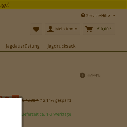
age)
Service/Hilfe
Mein Konto
€ 0,00 *
Jagdausrüstung
Jagdrucksack
0 *
€ 42,00 *
(12,14% gespart)
sandfertig, Lieferzeit ca. 1-3 Werktage