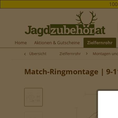
10
Home
Aktionen & Gutscheine
Zielfernrohr
Übersicht
Zielfernrohr
Montagen und
Match-Ringmontage | 9