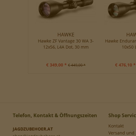
HAWKE
HA
Hawke ZF Vantage 30 WA 3-
Hawke Enduran
12x56, L4A Dot, 30 mm
10x50 
€ 349,00 *
€ 476,10 *
€ 449,00 *
Telefon, Kontakt & Öffnungszeiten
Shop Servi
Kontakt
JAGDZUBEHOER.AT
Versand und