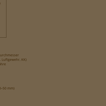
e
durchmesser
 Luftgewehr, KK)
ohre
(40–50 mm)