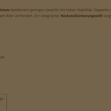
edingt notwendige Cookies, um grundlegende Funktionen der Website
minium
kombiniert geringes Gewicht mit hoher Stabilität. Doppelte 
erzustellen.
m Rohr verhindert. Ein integrierter
Rückstoßsicherungsstift
sorgt
tionale Cookies, um die Leistung der Webseite sicherzustellen.
formance-Cookies, um das Benutzererlebnis zu verbessern.
be-Cookies, um Werbekampagnen zu steuern.
alt
ge