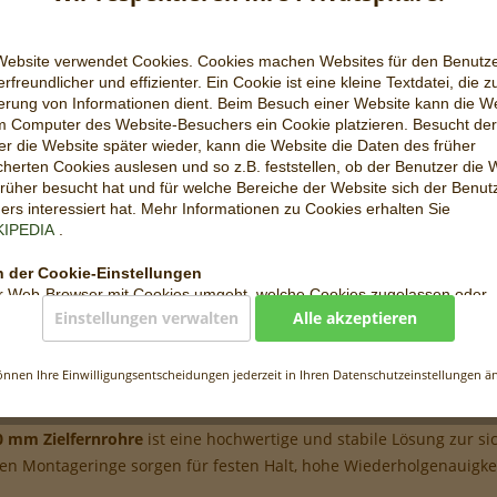
Website verwendet Cookies. Cookies machen Websites für den Benutz
rfreundlicher und effizienter. Ein Cookie ist eine kleine Textdatei, die z
erung von Informationen dient. Beim Besuch einer Website kann die W
m Computer des Website-Besuchers ein Cookie platzieren. Besucht der
r die Website später wieder, kann die Website die Daten des früher
Vergleic
herten Cookies auslesen und so z.B. feststellen, ob der Benutzer die 
rüher besucht hat und für welche Bereiche der Website sich der Benut
Artikel-Nr.:
rs interessiert hat. Mehr Informationen zu Cookies erhalten Sie
KIPEDIA
.
 der Cookie-Einstellungen
r Web-Browser mit Cookies umgeht, welche Cookies zugelassen oder
hnt werden, kann der Benutzer in den Einstellungen des Web-Browser
Einstellungen verwalten
Alle akzeptieren
en. Wo genau sich diese Einstellungen befinden, hängt vom jeweiligen
gmontage | 9-11mm | 30mm"
 ab. Detailinformationen dazu können über die Hilfe-Funktion des jewe
önnen Ihre Einwilligungsentscheidungen jederzeit in Ihren Datenschutzeinstellungen ä
owsers aufgerufen werden. Wenn die Nutzung von Cookies eingeschr
 mm 30 mm – Präzise Zielfernrohrmontage
ind unter Umständen nicht mehr alle Funktionen dieser Website vollumf
.
 mm Zielfernrohre
ist eine hochwertige und stabile Lösung zur s
s auf unserer Website
igten Montageringe sorgen für festen Halt, hohe Wiederholgenauigk
 Website verarbeitet folgende Cookies: