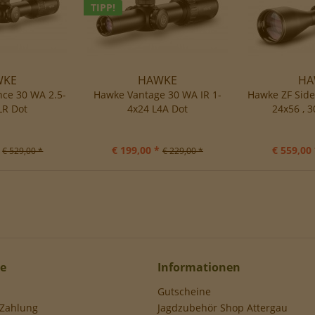
TIPP!
WKE
HAWKE
HA
ce 30 WA 2.5-
Hawke Vantage 30 WA IR 1-
Hawke ZF Side
LR Dot
4x24 L4A Dot
24x56 , 3
€ 199,00 *
€ 559,00 
€ 529,00 *
€ 229,00 *
ce
Informationen
Gutscheine
 Zahlung
Jagdzubehör Shop Attergau