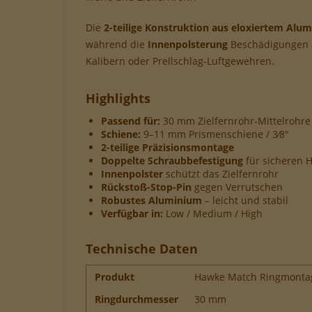
Unb
Die
2-teilige Konstruktion aus eloxiertem Alu
sich
während die
Innenpolsterung
Beschädigungen a
Funk
Per
Kalibern oder Prellschlag-Luftgewehren.
Wer
Highlights
Passend für:
30 mm Zielfernrohr-Mittelrohre
Schiene:
9–11 mm Prismenschiene / 3⁄8"
2-teilige Präzisionsmontage
Doppelte Schraubbefestigung
für sicheren H
Innenpolster
schützt das Zielfernrohr
Rückstoß-Stop-Pin
gegen Verrutschen
Robustes Aluminium
– leicht und stabil
Verfügbar in:
Low / Medium / High
Technische Daten
Produkt
Hawke Match Ringmonta
Ringdurchmesser
30 mm