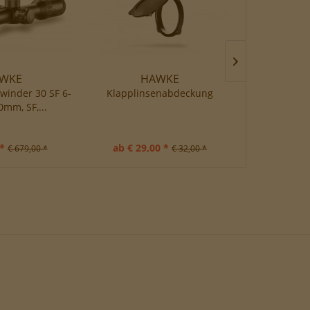
WKE
HAWKE
H
winder 30 SF 6-
Klapplinsenabdeckung
Match-Ringm
0mm, SF,...
| 
*
ab € 29,00 *
ab €
€ 679,00 *
€ 32,00 *