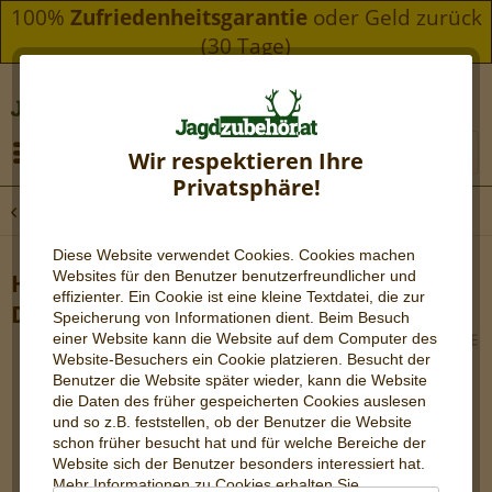
100%
Zufriedenheitsgarantie
oder Geld zurück
(30 Tage)
Menü
Wir respektieren Ihre
Privatsphäre!
Übersicht
Vantage Zielfernrohre
Diese Website verwendet Cookies. Cookies machen
Websites für den Benutzer be
nutzerfreundlicher und
Hawke Vantage 4-12x40 AO 30/30
effizienter. Ein Cookie ist eine kleine Textdatei, die zur
DUPLEX
Speicherung von Informationen dient. Beim Besuch
einer Website kann die Website auf dem Computer des
Website-Besuchers ein Cookie platzieren. Besucht der
Benutzer die Website später wieder, kann die Website
die Daten des früher gespeicherten Cookies auslesen
und so z.B. feststellen, ob der Benutzer die Website
schon früher besucht hat und für welche Bereiche der
Website sich der Benutzer besonders interessiert hat.
Mehr Informationen zu Cookies erhalten Sie