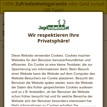
100%
Zufriedenheitsgarantie
oder Geld zurück
(30 Tage)
Menü
Wir respektieren Ihre
Privatsphäre!
Jagdausrüstung
Diese Website verwendet Cookies. Cookies machen
Websites für den Benutzer be
nutzerfreundlicher und
effizienter. Ein Cookie ist eine kleine Textdatei, die zur
Speicherung von Informationen dient. Beim Besuch
Jagdausrüstung und Revierbedarf | Alles für's
einer Website kann die Website auf dem Computer des
Website-Besuchers ein Cookie platzieren. Besucht der
Revier
Benutzer die Website später wieder, kann die Website
die Daten des früher gespeicherten Cookies auslesen
✘ Hohe Qualität für anspruchsvolle Jäger ✘
und so z.B. feststellen, ob der Benutzer die Website
Individuelle Beratung per Mail / Telefon / Live-Chat ✘
schon früher besucht hat und für welche Bereiche der
...
Website sich der Benutzer besonders interessiert hat.
mehr erfahren »
Mehr Informationen zu Cookies erhalten Sie