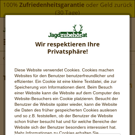
100%
Zufriedenheitsgarantie
oder Geld zurück
(30 Tage)
Menü
Wir respektieren Ihre
Privatsphäre!
Übersicht
Revierbedarf
Diese Website verwendet Cookies. Cookies machen
Websites für den Benutzer be
nutzerfreundlicher und
Tragegestell Rock Canyon
effizienter. Ein Cookie ist eine kleine Textdatei, die zur
Speicherung von Informationen dient. Beim Besuch
einer Website kann die Website auf dem Computer des
Website-Besuchers ein Cookie platzieren. Besucht der
Benutzer die Website später wieder, kann die Website
die Daten des früher gespeicherten Cookies auslesen
und so z.B. feststellen, ob der Benutzer die Website
schon früher besucht hat und für welche Bereiche der
Website sich der Benutzer besonders interessiert hat.
Mehr Informationen zu Cookies erhalten Sie