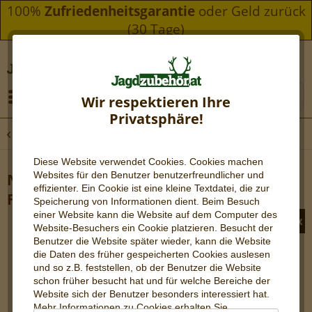
100%
Zufriedenheitsgarantie
oder Geld zurück
(30 Tage)
Menü
Wir respektieren Ihre
Privatsphäre!
Übersicht
Wärmebild - Handgeräte
Diese Website verwendet Cookies. Cookies machen
Websites für den Benutzer be
nutzerfreundlicher und
Nocpix QUEST H35R – Wärmebild-
effizienter. Ein Cookie ist eine kleine Textdatei, die zur
Fernglas 640×512 px, 35 mm, LRF
Speicherung von Informationen dient. Beim Besuch
einer Website kann die Website auf dem Computer des
Website-Besuchers ein Cookie platzieren. Besucht der
Benutzer die Website später wieder, kann die Website
die Daten des früher gespeicherten Cookies auslesen
und so z.B. feststellen, ob der Benutzer die Website
schon früher besucht hat und für welche Bereiche der
Website sich der Benutzer besonders interessiert hat.
Mehr Informationen zu Cookies erhalten Sie