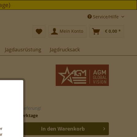
age)
Service/Hilfe
Mein Konto
€ 0,00 *
Jagdausrüstung
Jagdrucksack
0,00 *
stenfreie Lieferung!
 ca. 5-10 Werktage
In den
Warenkorb
er
ur