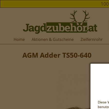
10
Home
Aktionen & Gutscheine
Zielfernrohr
AGM Adder TS50-640
Diese 
be
nutze