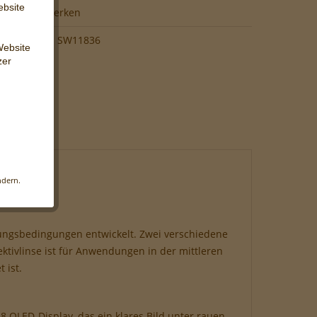
ebsite
hen
Merken
SW11836
Website
zer
s
 Web-
iligen
ndern.
änkt
änglich
ungsbedingungen entwickelt. Zwei verschiedene
ktivlinse ist für Anwendungen in der mittleren
 ist.
 OLED-Display, das ein klares Bild unter rauen