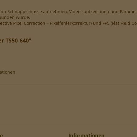
kann Schnappschüsse aufnehmen, Videos aufzeichnen und Paramete
rbunden wurde.
ctive Pixel Correction – Pixelfehlerkorrektur) und FFC (Flat Field Co
r TS50-640"
ationen
ce
Informationen