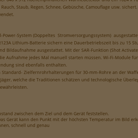
formance-Cookies, um das Benutzererlebnis zu verbessern.
be-Cookies, um Werbekampagnen zu steuern.
auch, Staub, Regen, Schnee, Gebüsche, Camouflage usw. sichert. D
wendet.
Dual-Power-System (Doppeltes Stromversorgungssystem) ausgestatte
123A Lithium-Batterie sichern eine Dauerbetriebszeit bis zu 15 S
d Bildaufnahme ausgestattet. Mit der SAR-Funktion (Shot Activat
 die Aufnahme jedes Mal manuell starten müssen. Wi-Fi-Module für
dung sind ebenfalls enthalten.
 Standard- Zielfernrohrhalterungen für 30-mm-Rohre an der Waffe
en Jäger, welche die Traditionen schätzen und technologische Über
ewährleisten.
stand zwischen dem Ziel und dem Gerät feststellen.
as Gerät kann den Punkt mit der höchsten Temperatur im Bild er
hnen, schnell und genau