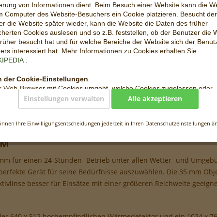
erung von Informationen dient. Beim Besuch einer Website kann die W
Vergleic
m Computer des Website-Besuchers ein Cookie platzieren. Besucht der
r die Website später wieder, kann die Website die Daten des früher
Artikel-Nr.:
herten Cookies auslesen und so z.B. feststellen, ob der Benutzer die 
rüher besucht hat und für welche Bereiche der Website sich der Benut
rs interessiert hat. Mehr Informationen zu Cookies erhalten Sie
KIPEDIA
.
 der Cookie-Einstellungen
r Web-Browser mit Cookies umgeht, welche Cookies zugelassen oder
hnt werden, kann der Benutzer in den Einstellungen des Web-Browser
Einstellungen verwalten
Alle akzeptieren
en. Wo genau sich diese Einstellungen befinden, hängt vom jeweiligen
 ab. Detailinformationen dazu können über die Hilfe-Funktion des jewe
TS50-640"
önnen Ihre Einwilligungsentscheidungen jederzeit in Ihren Datenschutzeinstellungen ä
owsers aufgerufen werden. Wenn die Nutzung von Cookies eingeschr
ind unter Umständen nicht mehr alle Funktionen dieser Website vollumf
GM
.
 mm
für einen 24-Stunden- Betrieb unter allen Wetter- und Umgeb
s auf unserer Website
perfekte Gerät für seine Bedürfnisse auszuwählen. Die 35 mm Obje
 Website verarbeitet folgende Cookies:
ivlinse besser für Einsätze mit einer größeren Reichweite geeignet
edingt notwendige Cookies, um grundlegende Funktionen der Website
erzustellen.
tionale Cookies, um die Leistung der Webseite sicherzustellen.
oder 640 x 512 hochempfindlichen Wärmedetektor und ein 1024 x 768