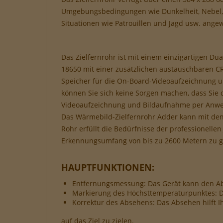
Per
Wer
Umgebungsbedingungen wie Dunkelheit, Nebel, R
Situationen wie Patrouillen und Jagd usw. ange
Das Zielfernrohr ist mit einem einzigartigen 
18650 mit einer zusätzlichen austauschbaren CR
Speicher für die On-Board-Videoaufzeichnung un
können Sie sich keine Sorgen machen, dass Sie
Videoaufzeichnung und Bildaufnahme per Anwen
Das Wärmebild-Zielfernrohr Adder kann mit den
Rohr erfüllt die Bedürfnisse der professionell
Erkennungsumfang von bis zu 2600 Metern zu g
HAUPTFUNKTIONEN:
Entfernungsmessung: Das Gerät kann den Ab
Markierung des Höchsttemperaturpunktes: D
Korrektur des Absehens: Das Absehen hilft I
auf das Ziel zu zielen.