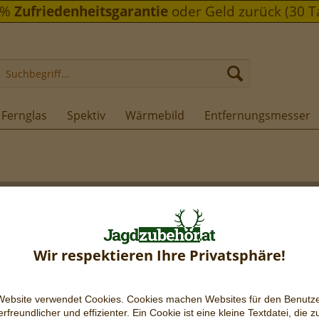
0%
Zufriedenheitsgarantie
oder Geld zurück (30 T
Fernglas
Spektiv
Wärmebild
Entfernungsmesser
€ 4.30
inkl. MwSt.
Versandko
Wir respektieren Ihre Privatsphäre!
Lieferzeit
Website verwendet Cookies. Cookies machen Websites für den Benutz
rfreundlicher und effizienter. Ein Cookie ist eine kleine Textdatei, die z